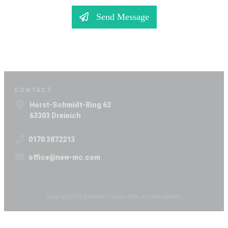
Send Message
CONTACT
Horst-Schmidt-Ring 63
63303 Dreieich
0170 3872213
office@new-mc.com
Copyright
2026
Schommer | Gülpen GbR
, all rights reserved.