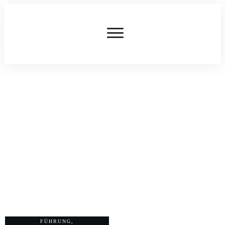
AUGUST 10
So sieht das Management der
Zukunft aus
FÜHRUNG
,
0
COMMENTS